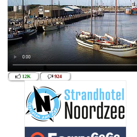
12K
924